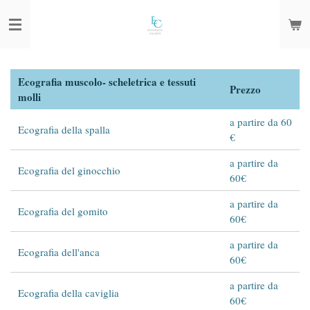
Vai
al
contenuto
principale
Ecografia muscolo- scheletrica e tessuti
Prezzo
molli
a partire da 60
Ecografia della spalla
€
a partire da
Ecografia del ginocchio
60€
a partire da
Ecografia del gomito
60€
a partire da
Ecografia dell'anca
60€
a partire da
Ecografia della caviglia
60€