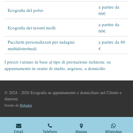
a partire da
Ecografia del polso
60€
a partire da
Ecografia dei tessuti molli
60€
Pacchetti personalizzati per indagini
a partire da 80
multidistrettuali
€
I prezzi variano in base al tipo di prestazione richiesta: su
appuntamento in orario di studio, urgenze, a domicilio
© 2024 - 2026 Ecografia su appuntamento e domiciliare nel Cilento e
dintorni
Fornito da
Webador
Email
Telefono
Mappa
WhatsApp